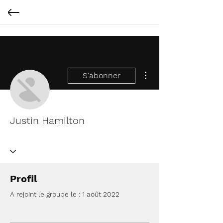
Plus d'actions
S'abonner
Justin Hamilton
Profil
A rejoint le groupe le : 1 août 2022